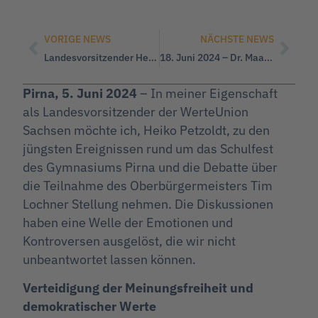
VORIGE NEWS
NÄCHSTE NEWS
Landesvorsitzender Heiko Petzoldt drückt Trauer und Bestürzung über den Verlust von Polizist Rouven L. aus.
18. Juni 2024 – Dr. Maaßen in Chemnitz! – Mit uns. Nie wieder Hetzjagdlügen!
Pirna, 5. Juni 2024
– In meiner Eigenschaft
als Landesvorsitzender der WerteUnion
Sachsen möchte ich, Heiko Petzoldt, zu den
jüngsten Ereignissen rund um das Schulfest
des Gymnasiums Pirna und die Debatte über
die Teilnahme des Oberbürgermeisters Tim
Lochner Stellung nehmen. Die Diskussionen
haben eine Welle der Emotionen und
Kontroversen ausgelöst, die wir nicht
unbeantwortet lassen können.
Verteidigung der Meinungsfreiheit und
demokratischer Werte