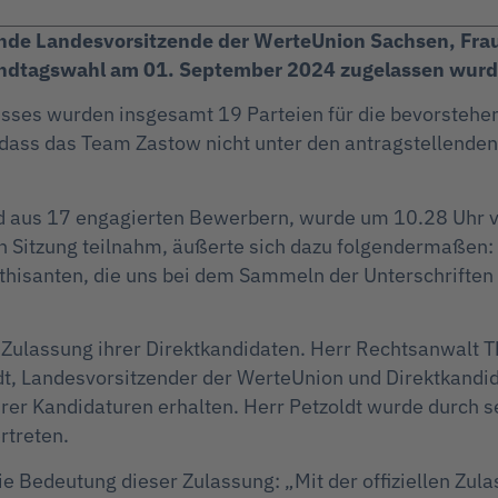
nde Landesvorsitzende der WerteUnion Sachsen, Frau D
Landtagswahl am 01. September 2024 zugelassen wurd
sses wurden insgesamt 19 Parteien für die bevorstehen
dass das Team Zastow nicht unter den antragstellenden 
 aus 17 engagierten Bewerbern, wurde um 10.28 Uhr vom
en Sitzung teilnahm, äußerte sich dazu folgendermaßen
hisanten, die uns bei dem Sammeln der Unterschriften ta
 Zulassung ihrer Direktkandidaten. Herr Rechtsanwalt Th
ldt, Landesvorsitzender der WerteUnion und Direktkandi
rer Kandidaturen erhalten. Herr Petzoldt wurde durch s
rtreten.
ie Bedeutung dieser Zulassung: „Mit der offiziellen Zul